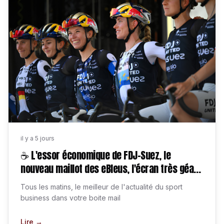
il y a 5 jours
☕ L'essor économique de FDJ-Suez, le
nouveau maillot des eBleus, l'écran très géant
de Clermont, 11 offres d'emploi, etc.
Tous les matins, le meilleur de l'actualité du sport
business dans votre boite mail
Lire →